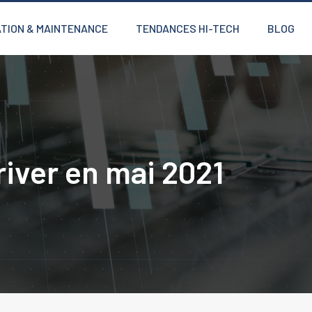
TION & MAINTENANCE
TENDANCES HI-TECH
BLOG
river en mai 2021