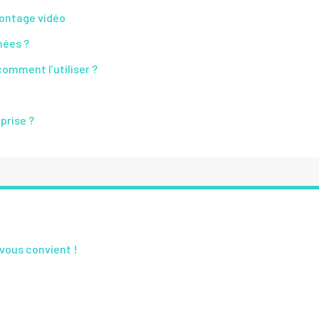
montage vidéo
nées ?
omment l’utiliser ?
prise ?
 vous convient !