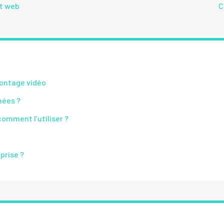
nt web
C
montage vidéo
nées ?
omment l’utiliser ?
prise ?