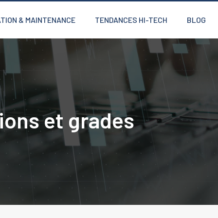
TION & MAINTENANCE
TENDANCES HI-TECH
BLOG
tions et grades