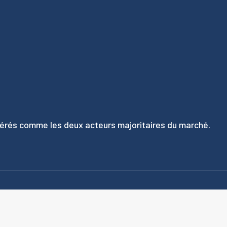
idérés comme les deux acteurs majoritaires du marché.
Les actualités informatiques, le magazine des technologies de demain
Plan du site